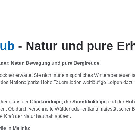
aub
- Natur und pure Er
kner: Natur, Bewegung und pure Bergfreude
ckner erwartet Sie nicht nur ein sportliches Winterabenteuer, 
 des Nationalparks Hohe Tauern laden weitläufige Loipen dazu 
ehend aus der
Glocknerloipe
, der
Sonnblickloipe
und der
Höhe
n. Ob durch verschneite Wälder oder entlang majestätischer Be
e Kraft der Natur hautnah spüren.
le in Mallnitz