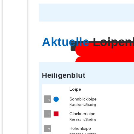
Sie sehen gerade einen Platz
Aktuelle
Loipen
Heiligenblut
Loipe
Sonnblickloipe
Klassisch /Skating
Glocknerloipe
Klassisch /Skating
Höhenloipe