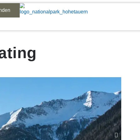
inden
ating