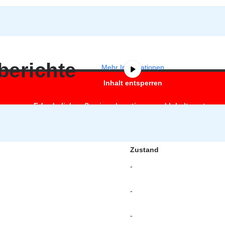
halterinhalt von
YouTube
. Um auf den eigentlichen Inhalt zuzugreifen, k
beachten Sie, dass dabei Daten an Drittanbieter weitergegeben 
berichte
Mehr Informationen
Inhalt entsperren
Erforderlichen Service akzeptieren und Inhalte entsperr
Zustand
-
-
-