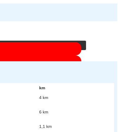
licken Sie auf die Schaltfläche unten. Bitte
werden.
en
km
4 km
6 km
1,1 km