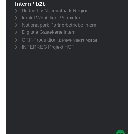
Intern / b2b
Bildarchiv Nationalpark-Region
feratel WebClient Vermieter
Nationalpark Partnerbetriebe intern
Digitale Gästekarte intern
ORF-Produktion
„Bergweihnacht Mölltal“
INTERREG Projekt HOT