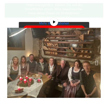
von
YouTube
. Um auf den eigentlichen
Inhalt zuzugreifen, klicken Sie auf die
Schaltfläche unten. Bitte beachten Sie,
dass dabei Daten an Drittanbieter
weitergegeben werden.
Mehr Informationen
Inhalt entsperren
Erforderlichen Service
akzeptieren und Inhalte
entsperren