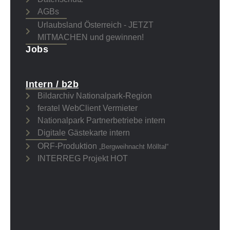
AGBs
Urlaubsland Österreich - JETZT
MITMACHEN und gewinnen!
Jobs
Intern / b2b
Bildarchiv Nationalpark-Region
feratel WebClient Vermieter
Nationalpark Partnerbetriebe intern
Digitale Gästekarte intern
ORF-Produktion
„Bergweihnacht Mölltal“
INTERREG Projekt HOT