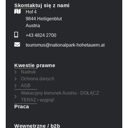
Skontaktuj się z nami
Hof 4
9844 Heiligenblut
Austria
+43 4824 2700
tourismus@nationalpark-hohetauern.at
Kwestie prawne
Nadruk
Ochrona danych
AGB
Wakacyjny kierunek Austria - DOŁĄCZ
TERAZ i wygraj!
Praca
Wewnętrzne / b2b