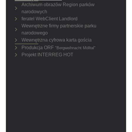
Archiwum obrazów Region parków
narodowych
feratel WebClient Landlord
Wewnętrzne firmy partnerskie parku
narodowego
Wewnętrzna cyfrowa karta gościa
Produkcja ORF
"Bergweihnacht Mölltal"
Projekt INTERREG HOT