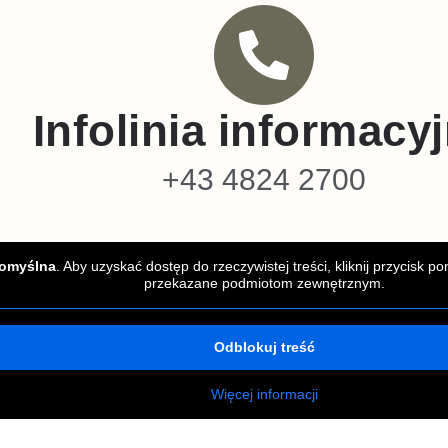
Infolinia informacy
+43 4824 2700
omyślna
. Aby uzyskać dostęp do rzeczywistej treści, kliknij przycisk 
przekazane podmiotom zewnętrznym.
Odblokuj treść
Więcej informacji