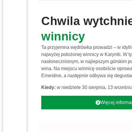
Chwila wytchni
winnicy
Ta przyjemna wędrówka prowadzi – w idylli
najwyżej położonej winnicy w Karyntii. W ty
nasłonecznionym, w najlepszym górskim p
wina. Na miejscu winnicę osobiście opro
Ernestine, a następnie odbywa się degusta
Kiedy:
w niedziele 30 sierpnia, 13 września
Więcej informac