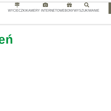
WYCIECZKI
KAMERY INTERNETOWE
BONY
WYSZUKIWANIE
eń