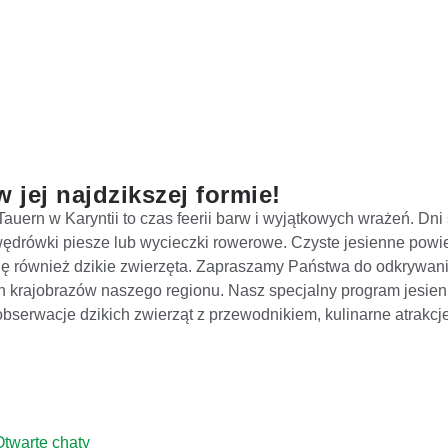
w jej najdzikszej formie!
rn w Karyntii to czas feerii barw i wyjątkowych wrażeń. Dni st
 wędrówki piesze lub wycieczki rowerowe. Czyste jesienne powi
ię również dzikie zwierzęta. Zapraszamy Państwa do odkrywania
 krajobrazów naszego regionu. Nasz specjalny program jesienny
 obserwacje dzikich zwierząt z przewodnikiem, kulinarne atrakc