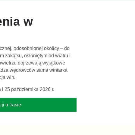
enia w
cznej, odosobnionej okolicy – do
m zakątku, osłoniętym od wiatru i
owietrzu dojrzewają wyjątkowe
wadza wędrowców sama winiarka
cja win.
 i 25 października 2026 r.
ji o trasie