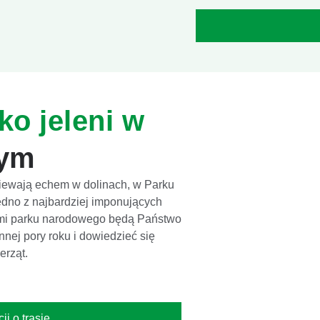
ko jeleni w
wym
zmiewają echem w dolinach, w Parku
dno z najbardziej imponujących
ami parku narodowego będą Państwo
nnej pory roku i dowiedzieć się
erząt.
ji o trasie