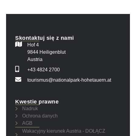
Skontaktuj się z nami
Hof 4
9844 Heiligenblut
Austria
+43 4824 2700
tourismus@nationalpark-hohetauern.at
Kwestie prawne
Nadruk
Ochrona danych
AGB
Wakacyjny kierunek Austria - DOŁĄCZ