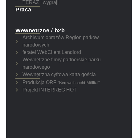
TERAZ i wygraj!
Praca
Wewnętrzne / b2b
Archiwum obrazów Region parków
narodowych
feratel WebClient Landlord
Wewnętrzne firmy partnerskie parku
narodowego
Wewnętrzna cyfrowa karta gościa
Produkcja ORF
"Bergweihnacht Mölltal"
Projekt INTERREG HOT