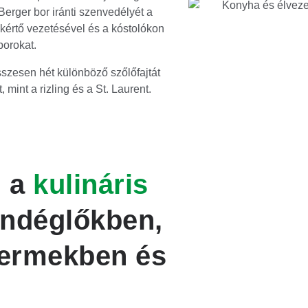
Berger bor iránti szenvedélyét a
akértő vezetésével és a kóstolókon
borokat.
sszesen hét különböző szőlőfajtát
 mint a rizling és a St. Laurent.
g a
kulináris
endéglőkben,
termekben és