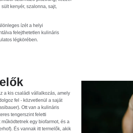
n sült kenyér, szalonna, sajt,
lönleges ízét a helyi
álva felejthetetlen kulináris
latos légkörében.
elők
az a kis családi vállalkozás, amely
goz fel - közvetlenül a saját
asibauer). Ott van a kulináris
es tengerszint feletti
t működtetnek egy biofarmot, és a
hof). És vannak itt termelők, akik