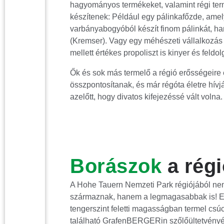
hagyományos termékeket, valamint régi t
készítenek: Például egy pálinkafőzde, amel
varbányabogyóból készít finom pálinkát, h
(Kremser). Vagy egy méhészeti vállalkozá
mellett értékes propoliszt is kinyer és feldo
Ők és sok más termelő a régió erősségeir
összpontosítanak, és már régóta életre hívj
azelőtt, hogy divatos kifejezéssé vált volna.
Borászok
a rég
A Hohe Tauern Nemzeti Park régiójából ne
származnak, hanem a legmagasabbak is! E
tengerszint feletti magasságban termel cs
található GrafenBERGERin szőlőültetvényén