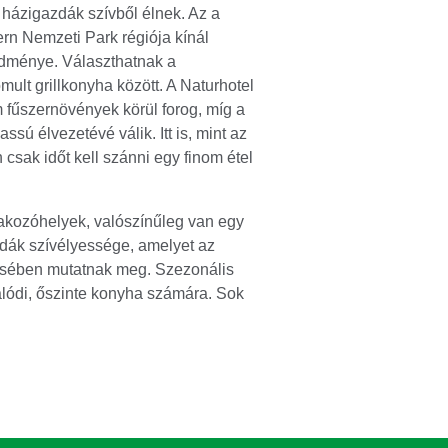
 házigazdák szívből élnek. Az a
rn Nemzeti Park régiója kínál
edménye. Választhatnak a
ult grillkonyha között. A Naturhotel
 fűszernövények körül forog, míg a
ssú élvezetévé válik. Itt is, mint az
csak időt kell szánni egy finom étel
akozóhelyek, valószínűleg van egy
zdák szívélyessége, amelyet az
tésében mutatnak meg. Szezonális
alódi, őszinte konyha számára. Sok