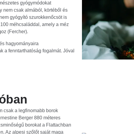
ermészetes gyógymódokat
y nem csak almából, körtéből és
anem gyógyító szurokkenőcsöt is
s 100 méhcsaláddal, amely a méz
lgoz (Fercher).
e és hagyományaira
ák a fenntarthatóság fogalmát. Jóval
ióban
m csak a legfinomabb borok
rnestine Berger 880 méteres
úcsminőségű borokat a Flattachban
. Az alpesi szőlőt saját maga