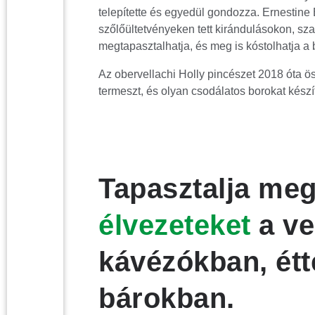
telepítette és egyedül gondozza. Ernestine 
szőlőültetvényeken tett kirándulásokon, sz
megtapasztalhatja, és meg is kóstolhatja a 
Az obervellachi Holly pincészet 2018 óta ö
termeszt, és olyan csodálatos borokat készít,
Tapasztalja me
élvezeteket
a v
kávézókban, ét
bárokban.