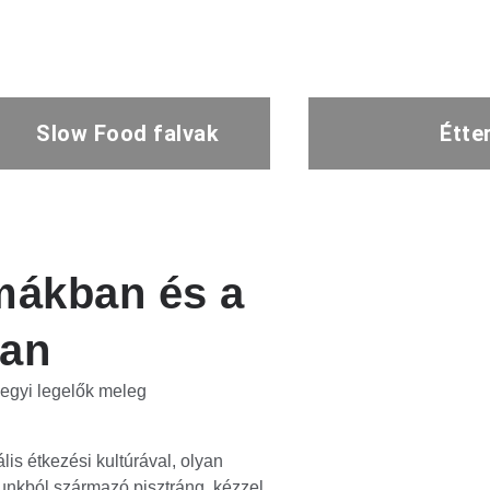
Slow Food falvak
Étte
mákban és a
ban
 hegyi legelők meleg
lis étkezési kultúrával, olyan
unkból származó pisztráng, kézzel