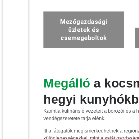
Mezőgazdasági
üzletek és
csemegeboltok
Megálló
a kocs
hegyi kunyhók
Karintia kulináris élvezeteit a borozói és a
vendégszeretete tárja elénk.
Itt a látogatók megismerkedhetnek a regioná
különlegességekkel, mint a saját gazdaság