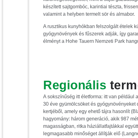
készített sajtgombóc, karintiai tészta, frisse
valamint a helyben termelt sör és almabor.
A rusztikus kunyhókban felszolgált ételek kü
gyógynövények és fűszerek adják, így garant
élményt a Hohe Tauern Nemzeti Park hangu
Regionális
term
A sokszínűség itt életforma: itt van például 
30 éve gyümölcsöket és gyógynövényeket dol
kertjéből, amely egy ehető tájra hasonlít (Bl
hagyomány: három generáció, akik 987 méter
magasságban, ritka háziállatfajtákkal együt
legmagasabb minőséget állítják elő (Langner