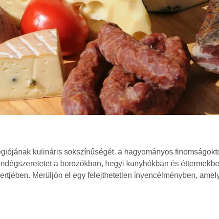
égiójának kulináris sokszínűségét, a hagyományos finomságokt
vendégszeretetet a borozókban, hegyi kunyhókban és éttermekben
ertjében. Merüljön el egy felejthetetlen ínyencélményben, amely