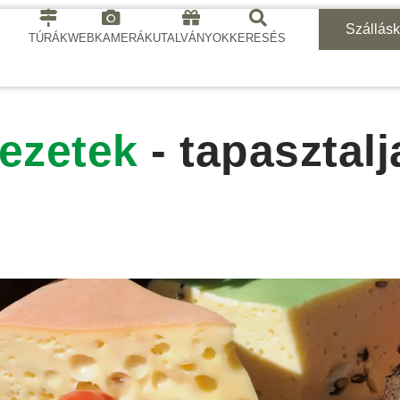
Szállás
TÚRÁK
WEBKAMERÁK
UTALVÁNYOK
KERESÉS
vezetek
- tapasztal