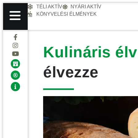
TÉLI AKTÍV
NYÁRI AKTÍV
KÖNYVELÉSI ÉLMÉNYEK
Kulináris él
élvezze