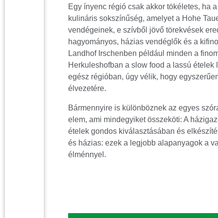
Egy ínyenc régió csak akkor tökéletes, ha a
kulináris sokszínűség, amelyet a Hohe Taue
vendégeinek, e szívből jövő törekvések er
hagyományos, házias vendéglők és a kifinom
Landhof Irschenben például minden a finom
Herkuleshofban a slow food a lassú ételek la
egész régióban, úgy vélik, hogy egyszerűen 
élvezetére.
Bármennyire is különböznek az egyes szór
elem, ami mindegyiket összeköti: A háziga
ételek gondos kiválasztásában és elkészí
és házias: ezek a legjobb alapanyagok a v
élménnyel.