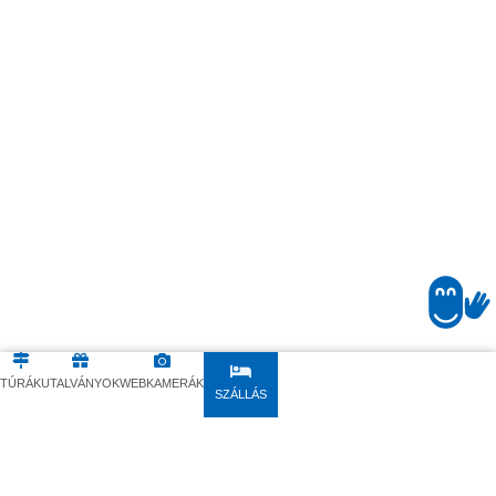
VISSZA
KÖVETKEZŐ
TÚRÁK
UTALVÁNYOK
WEBKAMERÁK
SZÁLLÁS
Téli üdülés
a karintiai Hohe