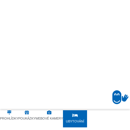
ZPĚT
DALŠÍ
PROHLÍDKY
POUKÁZKY
WEBOVÉ KAMERY
UBYTOVÁNÍ