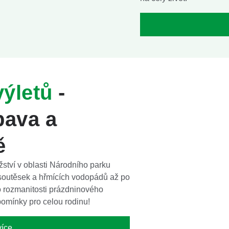
výletů
-
bava a
ě
ství v oblasti Národního parku
soutěsek a hřmících vodopádů až po
do rozmanitosti prázdninového
pomínky pro celou rodinu!
více