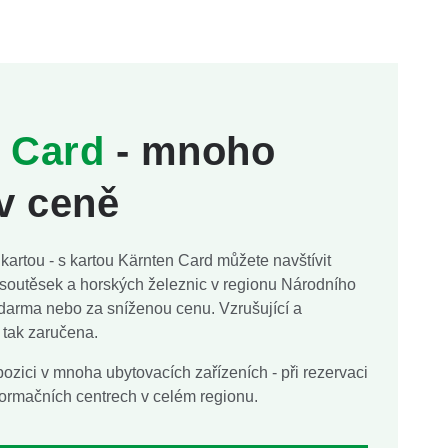
 Card
- mnoho
 v ceně
 kartou - s kartou Kärnten Card můžete navštívit
 soutěsek a horských železnic v regionu Národního
darma nebo za sníženou cenu. Vzrušující a
 tak zaručena.
pozici v mnoha ubytovacích zařízeních - při rezervaci
nformačních centrech v celém regionu.