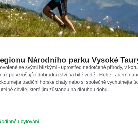
regionu Národního parku Vysoké Taur
volené se svými blízkými - uprostřed nedotčené přírody, v koru
r až po vzrušující dobrodružství na bílé vodě - Hohe Tauern na
rozkoumejte tradiční horské chaty nebo si společně vychutnejte 
telné chvíle, které jim zůstanou na dlouhou dobu.