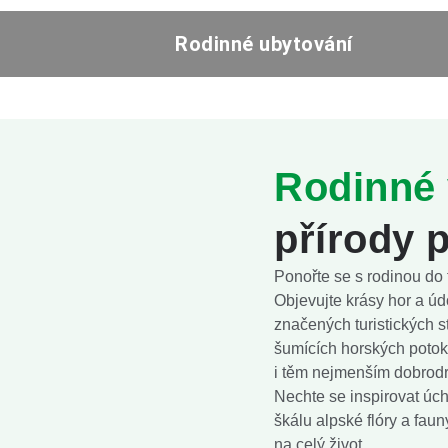
Rodinné ubytování
Rodinné 
přírody p
Ponořte se s rodinou do
Objevujte krásy hor a úd
značených turistických 
šumících horských potok
i těm nejmenším dobrodru
Nechte se inspirovat úch
škálu alpské flóry a fau
na celý život.