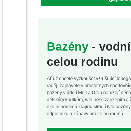
Bazény
- vodní
celou rodinu
Ať už chcete vyzkoušet vzrušující tobog
raději zaplavete v prostorných sportovn
bazény v údolí Möll a Drau nabízejí ně
dětským koutkům, wellness zařízením a
okolní horskou krajinu slibují tyto bazé
odpočinku a zábavy pro celou rodinu.