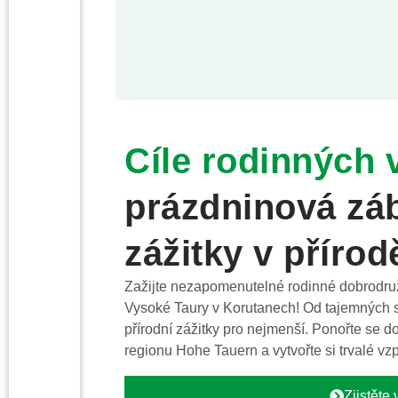
Cíle rodinných 
prázdninová zá
zážitky v přírod
Zažijte nezapomenutelné rodinné dobrodruž
Vysoké Taury v Korutanech! Od tajemných 
přírodní zážitky pro nejmenší. Ponořte se 
regionu Hohe Tauern a vytvořte si trvalé vz
Zjistěte 