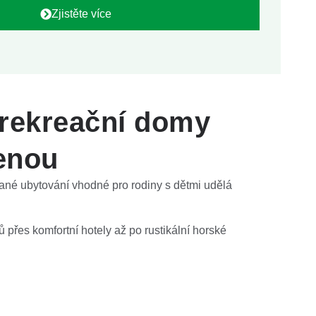
Zjistěte více
 rekreační domy
lenou
ané ubytování vhodné pro rodiny s dětmi udělá
ů přes komfortní hotely až po rustikální horské