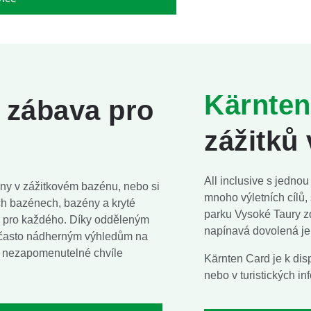
Kärnten
 zábava pro
zážitků
All inclusive s jednou
ány v zážitkovém bazénu, nebo si
mnoho výletních cílů,
ích bazénech, bazény a kryté
parku Vysoké Taury z
co pro každého. Díky odděleným
napínavá dovolená je
 často nádherným výhledům na
ny nezapomenutelné chvíle
Kärnten Card je k dis
nebo v turistických i