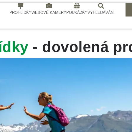
PROHLÍDKY
WEBOVÉ KAMERY
POUKÁZKY
VYHLEDÁVÁNÍ
ídky
- dovolená pr