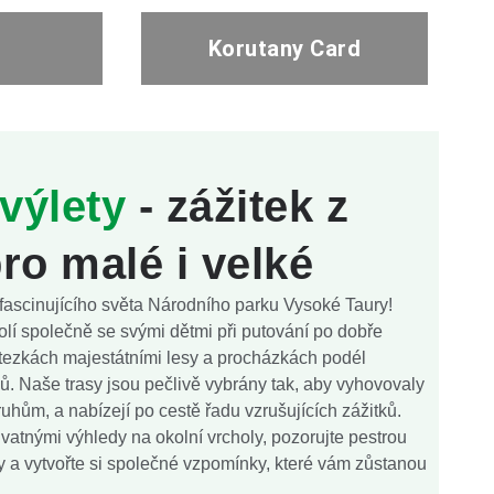
Korutany Card
výlety
- zážitek z
ro malé i velké
 fascinujícího světa Národního parku Vysoké Taury!
olí společně se svými dětmi při putování po dobře
stezkách majestátními lesy a procházkách podél
ů. Naše trasy jsou pečlivě vybrány tak, aby vyhovovaly
hům, a nabízejí po cestě řadu vzrušujících zážitků.
vatnými výhledy na okolní vrcholy, pozorujte pestrou
ny a vytvořte si společné vzpomínky, které vám zůstanou