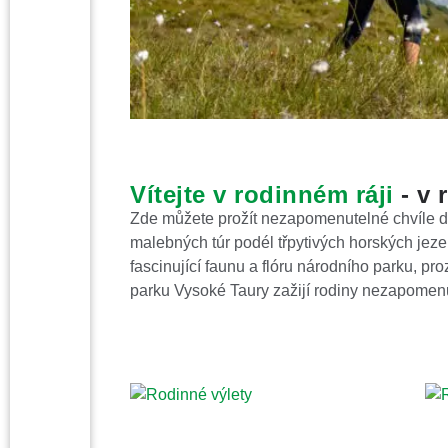
Vítejte v rodinném ráji
- v 
Zde můžete prožít nezapomenutelné chvíle do
malebných túr podél třpytivých horských jeze
fascinující faunu a flóru národního parku, p
parku Vysoké Taury zažijí rodiny nezapomenu