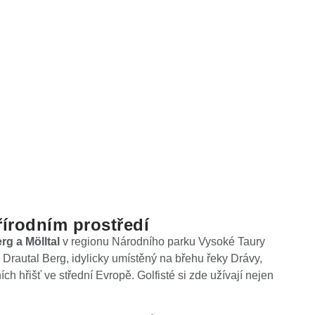
gliding a závěsné létání
Klikněte zde
írodním prostředí
rg a Mölltal
v regionu Národního parku Vysoké Taury
 Drautal Berg, idylicky umístěný na břehu řeky Drávy,
h hřišť ve střední Evropě. Golfisté si zde užívají nejen