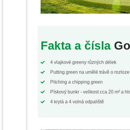
Fakta a čísla
Gol
4 vlajkové greeny různých délek
Putting green na umělé trávě o rozloze
Pitching a chipping green
Pískový bunkr - velikost cca 20 m² a h
4 krytá a 4 volná odpaliště