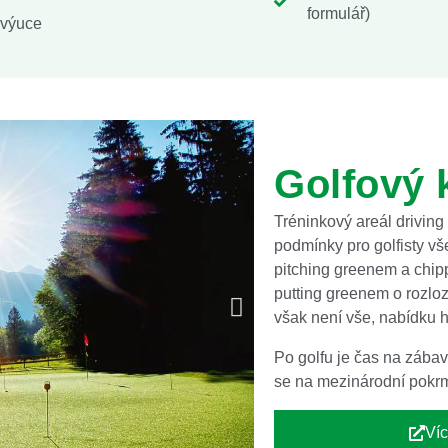
formulář)
 výuce
Golfový 
Tréninkový areál driving
podmínky pro golfisty vš
pitching greenem a chip
putting greenem o rozlo
však není vše, nabídku h
Po golfu je čas na zábavu
se na mezinárodní pokrmy,
Víc