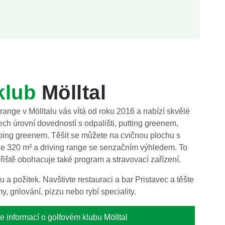
klub
Mölltal
 range v Mölltalu vás vítá od roku 2016 a nabízí skvělé
ech úrovní dovedností s odpališti, putting greenem,
ping greenem. Těšit se můžete na cvičnou plochu s
ze 320 m² a driving range se senzačním výhledem. To
řiště obohacuje také program a stravovací zařízení.
 a požitek. Navštivte restauraci a bar Pristavec a těšte
 grilování, pizzu nebo rybí speciality.
e informací o golfovém klubu Mölltal