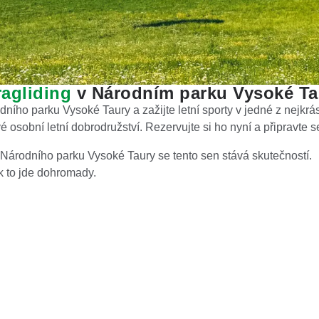
ragliding
v Národním parku Vysoké Ta
dního parku Vysoké Taury a zažijte letní sporty v jedné z nejkrá
vé osobní letní dobrodružství. Rezervujte si ho nyní a připravt
ti Národního parku Vysoké Taury se tento sen stává skutečností.
k to jde dohromady.