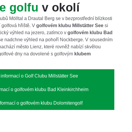
e golfu
v okolí
bů Mölltal a Drautal Berg se v bezprostřední blízkosti
í golfová hřiště. V
golfovém klubu Millstätter See
si
ický výhled na jezero, zatímco v
golfovém klubu Bad
še nadchne výhled na pohoří Nockberge. V sousedním
achází město Lienz, které rovněž nabízí skvělou
í golfové dny na dovolené s golfovým
klubem
 informací o Golf Clubu Millstätter See
rmací o golfovém klubu Bad Kleinkirchheim
nformací o golfovém klubu Dolomitengolf