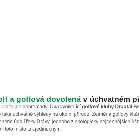
Para
de
olf a golfová dovolená
v úchvatném př
a jak to jde dohromady! Dva vynikající
golfové kluby Drautal Be
e také úchvatné výhledy na okolní přírodu. Zejména golfový klub
rie údolí řeky Drávy, jednoho z ekologicky nejcennějších říčníc
ní toto místo tak jedinečným.