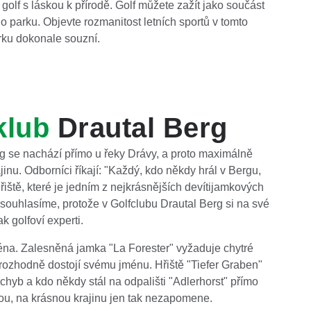
golf s láskou k přírodě. Golf můžete zažít jako součást
ho parku. Objevte rozmanitost letních sportů v tomto
rku dokonale souzní.
klub
Drautal Berg
rg se nachází přímo u řeky Drávy, a proto maximálně
jinu. Odborníci říkají: "Každý, kdo někdy hrál v Bergu,
řiště, které je jedním z nejkrásnějších devítijamkových
 souhlasíme, protože v Golfclubu Drautal Berg si na své
ak golfoví experti.
éna. Zalesněná jamka "La Forester" vyžaduje chytré
 rozhodně dostojí svému jménu. Hřiště "Tiefer Graben"
chyb a kdo někdy stál na odpališti "Adlerhorst" přímo
kou, na krásnou krajinu jen tak nezapomene.