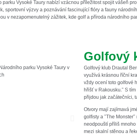
parku Vysoké Taury nabízí vzácnou příležitost spojit vášeň pro 
ek, sportovní výzvy a poznávání fascinující flóry a fauny národní
u v nezapomenutelný zážitek, kde golf a příroda národního pa
Golfový 
Golfový klub Drautal Be
využívá krásnou říční kra
vždy ocení toto golfové h
hřišť v Rakousku." S tím
přijdou jak začátečníci, t
Otvory mají zajímavá jm
golfisty a "The Monster"
neodpouští příliš mnoho 
mezi skalní stěnou a ře