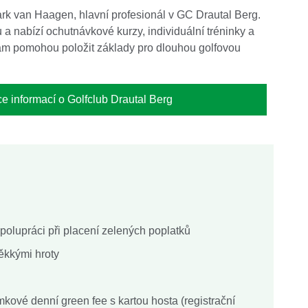
rk van Haagen, hlavní profesionál v GC Drautal Berg.
a nabízí ochutnávkové kurzy, individuální tréninky a
 vám pomohou položit základy pro dlouhou golfovou
ce informací o Golfclub Drautal Berg
olupráci při placení zelených poplatků
ěkkými hroty
kové denní green fee s kartou hosta (registrační