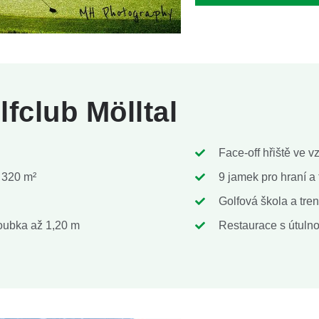
fclub Mölltal
Face-off hřiště ve 
 320 m²
9 jamek pro hraní a 
Golfová škola a tre
loubka až 1,20 m
Restaurace s útulno