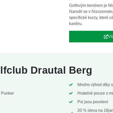
Golfovým trenérem je Ma
Narodil se v Nizozemsku 
specifické kurzy, které
kariéru.
Ví
fclub Drautal Berg
Mnoho výhod díky sp
í Punker
Hratelné pouze s m
Psi jsou povoleni
20 % sleva na 18jam