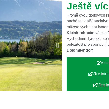
Ještě víc
Kromě dvou golfových klu
nacházejí další atraktivn
můžete vychutnat fantast
Kleinkirchheim
vás spí
Východním Tyrolsku se n
příležitost pro sportovn
Dolomitengolf
.
Více
Více info
Více i