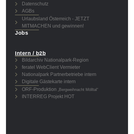
Datenschutz
AGBs
Urlaubsland Österreich - JETZT
MITMACHEN und gewinnen!
Jobs
Intern / b2b
Bildarchiv Nationalpark-Region
feratel WebClient Vermieter
Nationalpark Partnerbetriebe intern
Digitale Gästekarte intern
ORF-Produktion
„Bergweihnacht Mölltal“
INTERREG Projekt HOT