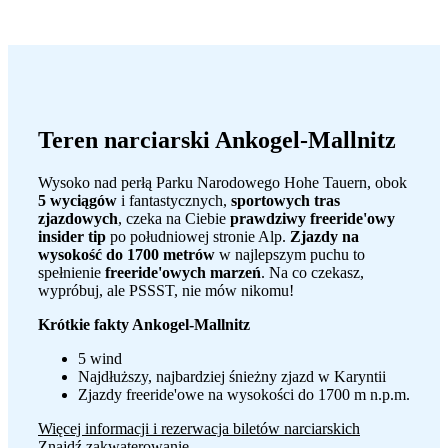
Teren narciarski Ankogel-Mallnitz
Wysoko nad perłą Parku Narodowego Hohe Tauern, obok
5 wyciągów
i fantastycznych,
sportowych tras
zjazdowych
, czeka na Ciebie
prawdziwy freeride'owy
insider tip
po południowej stronie Alp.
Zjazdy na
wysokość do 1700 metrów
w najlepszym puchu to
spełnienie
freeride'owych marzeń
. Na co czekasz,
wypróbuj, ale PSSST, nie mów nikomu!
Krótkie fakty Ankogel-Mallnitz
5 wind
Najdłuższy, najbardziej śnieżny zjazd w Karyntii
Zjazdy freeride'owe na wysokości do 1700 m n.p.m.
Więcej informacji i rezerwacja biletów narciarskich
Znajdź zakwaterowanie