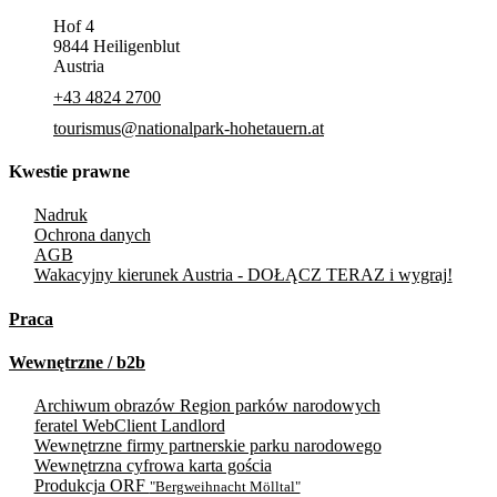
Hof 4
9844 Heiligenblut
Austria
+43 4824 2700
tourismus@nationalpark-hohetauern.at
Kwestie prawne
Nadruk
Ochrona danych
AGB
Wakacyjny kierunek Austria - DOŁĄCZ TERAZ i wygraj!
Praca
Wewnętrzne / b2b
Archiwum obrazów Region parków narodowych
feratel WebClient Landlord
Wewnętrzne firmy partnerskie parku narodowego
Wewnętrzna cyfrowa karta gościa
Produkcja ORF
"Bergweihnacht Mölltal"