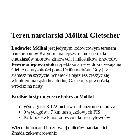
Teren narciarski Mölltal Gletscher
Lodowiec Mölltal
jest jedynym lodowcowym terenem
narciarskim w Karyntii i najlepszym miejscem dla
entuzjastów sportów zimowych i miłośników przyrody.
Pewne śniegowo stoki
i spektakularne widoki czekają na
Ciebie na wysokości ponad 3000 metrów. Gdy już
staniesz na szczycie Schareck i będziesz cieszyć się
widokiem na sąsiednią dolinę Gastein, z pewnością
wrócisz na narty.
Krótkie fakty dotyczące lodowca Mölltal
Wyciągi do 3 122 metrów nad poziomem morza
9 wyciągów i 7 km tras zjazdowych FIS
Park rozrywki na lodowcu dla freestylowców
Więcej informacji i rezerwacja biletów narciarskich
Znajdź zakwaterowanie