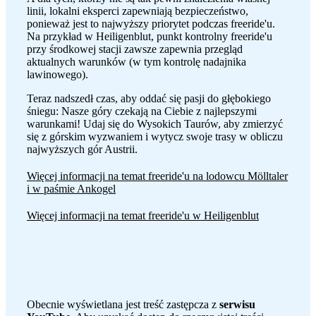
linii, lokalni eksperci zapewniają bezpieczeństwo,
ponieważ jest to najwyższy priorytet podczas freeride'u.
Na przykład w Heiligenblut, punkt kontrolny freeride'u
przy środkowej stacji zawsze zapewnia przegląd
aktualnych warunków (w tym kontrolę nadajnika
lawinowego).
Teraz nadszedł czas, aby oddać się pasji do głębokiego
śniegu: Nasze góry czekają na Ciebie z najlepszymi
warunkami! Udaj się do Wysokich Taurów, aby zmierzyć
się z górskim wyzwaniem i wytycz swoje trasy w obliczu
najwyższych gór Austrii.
Więcej informacji na temat freeride'u na lodowcu Mölltaler
i w paśmie Ankogel
Więcej informacji na temat freeride'u w Heiligenblut
Obecnie wyświetlana jest treść zastępcza z
serwisu