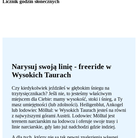
Licznik godzin słonecznych
Narysuj swoją linię - freeride w
Wysokich Taurach
Czy kiedykolwiek jeździłeś w głębokim śniegu na
trzytysięcznikach? Jeśli nie, to jesteśmy właściwym
miejscem dla Ciebie: mamy wysokość, stoki i śnieg, a Ty
masz umiejętności (lub zdolności). Heiligenblut, Ankogel
lub lodowiec Mölltal: w Wysokich Taurach jesteś na równi
z najwyższymi górami Austrii. Lodowiec Mölltal jest
terenem narciarskim na lodowcu i oferuje swoje trasy i
linie narciarskie, gdy lato już nadchodzi gdzie indziej.
A dla tych, którzy nie są tak pewni znalezienia własnej