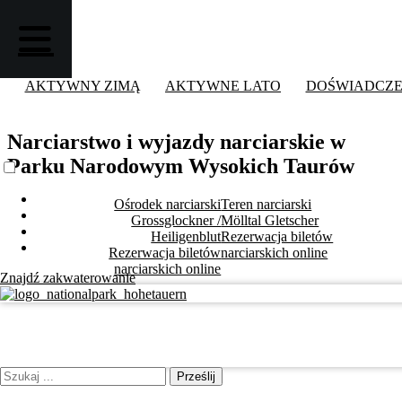
AKTYWNY ZIMĄ
AKTYWNE LATO
DOŚWIADCZE
Narciarstwo i wyjazdy narciarskie
w
Parku Narodowym Wysokich Taurów
Ośrodek narciarski
Teren narciarski
Grossglockner /
Mölltal Gletscher
Heiligenblut
Rezerwacja biletów
Rezerwacja biletów
narciarskich online
narciarskich online
Znajdź zakwaterowanie
Prześlij