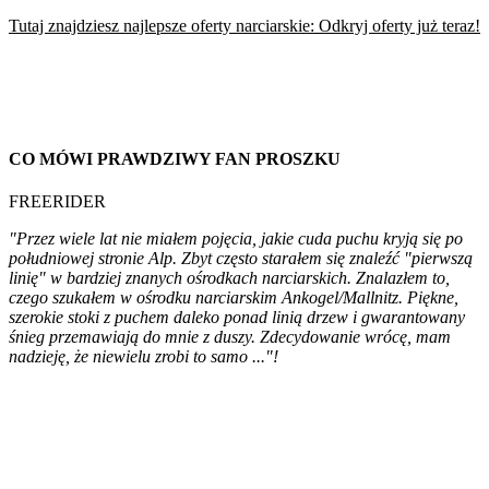
Tutaj znajdziesz najlepsze oferty narciarskie: Odkryj oferty już teraz!
CO MÓWI PRAWDZIWY FAN PROSZKU
FREERIDER
"Przez wiele lat nie miałem pojęcia, jakie cuda puchu kryją się po
południowej stronie Alp. Zbyt często starałem się znaleźć "pierwszą
linię" w bardziej znanych ośrodkach narciarskich. Znalazłem to,
czego szukałem w ośrodku narciarskim Ankogel/Mallnitz. Piękne,
szerokie stoki z puchem daleko ponad linią drzew i gwarantowany
śnieg przemawiają do mnie z duszy. Zdecydowanie wrócę, mam
nadzieję, że niewielu zrobi to samo ..."!