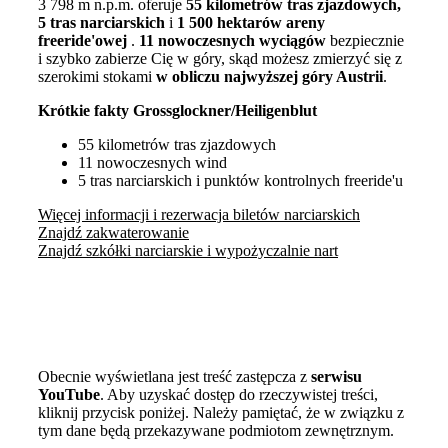
3 798 m n.p.m. oferuje
55 kilometrów tras zjazdowych,
5
tras narciarskich
i
1 500 hektarów areny
freeride'owej
.
11 nowoczesnych wyciągów
bezpiecznie
i szybko zabierze Cię w góry, skąd możesz zmierzyć się z
szerokimi stokami
w obliczu najwyższej góry Austrii
.
Krótkie fakty Grossglockner/Heiligenblut
55 kilometrów tras zjazdowych
11 nowoczesnych wind
5 tras narciarskich i punktów kontrolnych freeride'u
Więcej informacji i rezerwacja biletów narciarskich
Znajdź zakwaterowanie
Znajdź szkółki narciarskie i wypożyczalnie nart
Obecnie wyświetlana jest treść zastępcza z
serwisu
YouTube
. Aby uzyskać dostęp do rzeczywistej treści,
kliknij przycisk poniżej. Należy pamiętać, że w związku z
tym dane będą przekazywane podmiotom zewnętrznym.