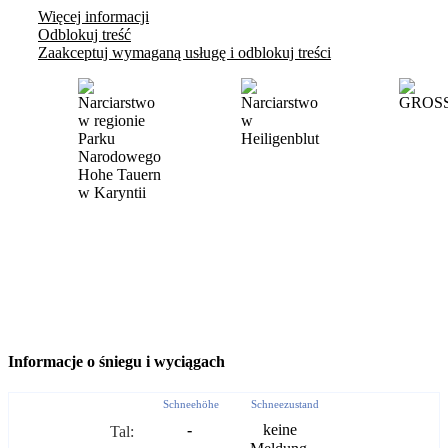
Więcej informacji
Odblokuj treść
Zaakceptuj wymaganą usługę i odblokuj treści
Informacje o śniegu i wyciągach
Schneehöhe
Schneezustand
-
keine
Tal: