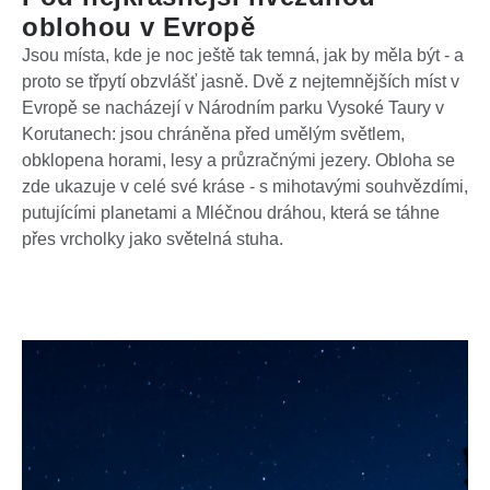
oblohou v Evropě
Jsou místa, kde je noc ještě tak temná, jak by měla být - a
proto se třpytí obzvlášť jasně. Dvě z nejtemnějších míst v
Evropě se nacházejí v Národním parku Vysoké Taury v
Korutanech: jsou chráněna před umělým světlem,
obklopena horami, lesy a průzračnými jezery. Obloha se
zde ukazuje v celé své kráse - s mihotavými souhvězdími,
putujícími planetami a Mléčnou dráhou, která se táhne
přes vrcholky jako světelná stuha.