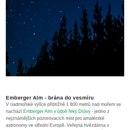
Emberger Alm - brána do vesmíru
V nadmořské výšce přibližně 1 800 metrů nad mořem se
nachází
Emberger Alm v údolí řeky Drávy
- jedno z
nejznámějších pozorovacích míst pro amatérské
astronomy ve střední Evropě. Veřejná hvězdárna s