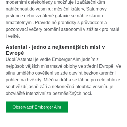
moderními dalekohledy umožňuje i začátečníkům
nahlédnout do vesmíru: měsíční krátery, Saturnovy
prstence nebo vzdálené galaxie se náhle stanou
hmatatelnými. Pravidelné prohlídky s průvodcem a
pozorovací večery promění astronomii v zážitek pro malé
i velké.
Astental - jedno z nejtemnějších míst v
Evropě
Údolí Astental je vedle Emberger Alm jedním z
nejpůsobivějších míst tmavé oblohy ve střední Evropě. Ve
stínu umělého osvětlení se zde otevírá bezkonkurenční
pohled na hvězdy: Mléčná dráha se táhne po celé obloze,
souhvězdí jasně září a nekonečná hloubka vesmíru je
obzvláště intenzivní za bezměsíčných nocí.
Observatoř Emberger Alm