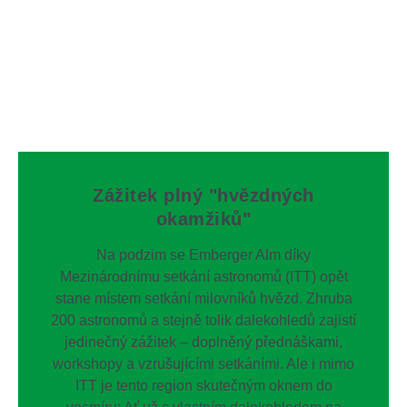
Zážitek plný "hvězdných
okamžiků"
Na podzim se Emberger Alm díky
Mezinárodnímu setkání astronomů (ITT) opět
stane místem setkání milovníků hvězd. Zhruba
200 astronomů a stejně tolik dalekohledů zajistí
jedinečný zážitek – doplněný přednáškami,
workshopy a vzrušujícími setkáními. Ale i mimo
ITT je tento region skutečným oknem do