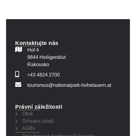
Kontaktujte nás
Hof 4
9844 Heiligenblut
Rakousko
+43 4824 2700
tourismus@nationalpark-hohetauern.at
Právní záležitosti
Otisk
Ochrana údajů
AGBs