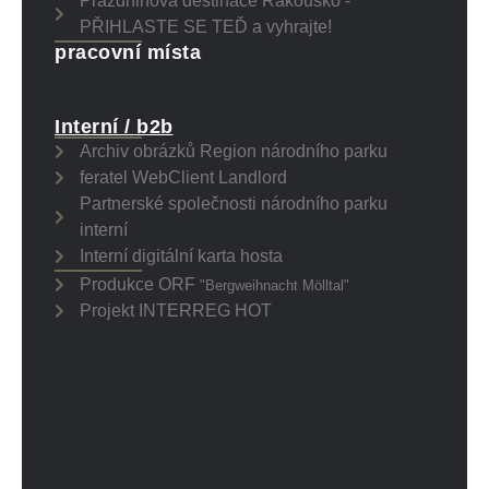
Prázdninová destinace Rakousko -
PŘIHLASTE SE TEĎ a vyhrajte!
pracovní místa
Interní / b2b
Archiv obrázků Region národního parku
feratel WebClient Landlord
Partnerské společnosti národního parku
interní
Interní digitální karta hosta
Produkce ORF
"Bergweihnacht Mölltal"
Projekt INTERREG HOT