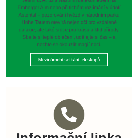
vesmíru: Ať už s vlastním dalekohledem na
Emberger Alm nebo při tichém rozjímání v údolí
Astental – pozorování hvězd v národním parku
Hohe Tauern otevírá nejen oči pro vzdálené
galaxie, ale také srdce pro krásu a klid přírody.
Sbalte si teplé oblečení, udělejte si čas – a
nechte se okouzlit magií noci.
Mezinárodní setkání teleskopů
Informační linka