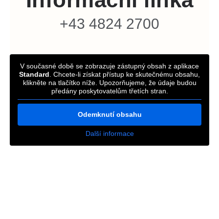
+43 4824 2700
V současné době se zobrazuje zástupný obsah z aplikace
Standard
. Chcete-li získat přístup ke skutečnému obsahu,
klikněte na tlačítko níže. Upozorňujeme, že údaje budou
předány poskytovatelům třetích stran.
Odemknutí obsahu
Další informace