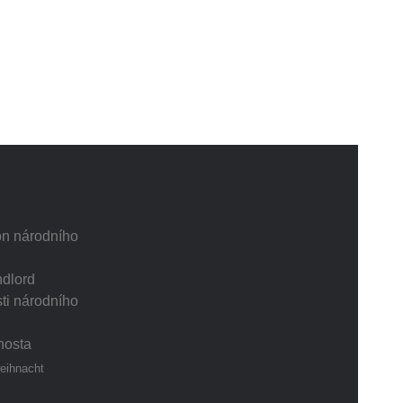
on národního
ndlord
ti národního
 hosta
eihnacht