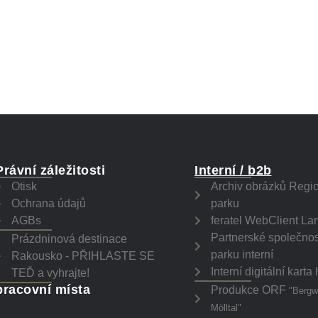
Právní záležitosti
Interní / b2b
Otisk
Archiv obrázků Regi
Ochrana údajů
parku
AGBs
feratel WebClient La
Partnerské společnos
Prázdninová destinace
parku interní
Rakousko - PŘIHLASTE SE
Interní digitální karta
TEĎ a vyhrajte!
pracovní místa
Produkce ORF
"Bergw
Mölltal"