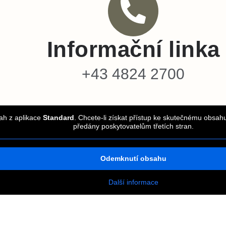
Informační linka
+43 4824 2700
ah z aplikace
Standard
. Chcete-li získat přístup ke skutečnému obsahu
předány poskytovatelům třetích stran.
Odemknutí obsahu
Další informace