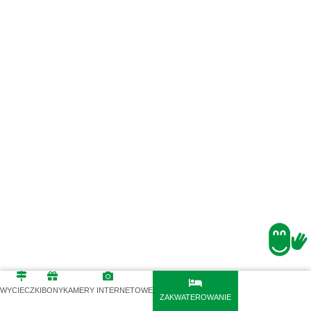
Z POWROTEM
NASTĘPNY
WYCIECZKI
BONY
KAMERY INTERNETOWE
ZAKWATEROWANIE