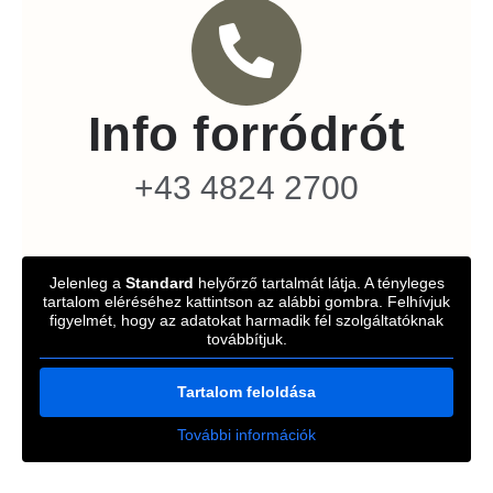
Info forródrót
+43 4824 2700
Jelenleg a
Standard
helyőrző tartalmát látja. A tényleges
tartalom eléréséhez kattintson az alábbi gombra. Felhívjuk
figyelmét, hogy az adatokat harmadik fél szolgáltatóknak
továbbítjuk.
Tartalom feloldása
További információk