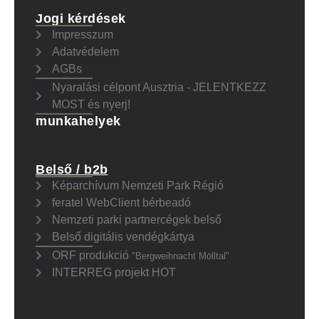
Jogi kérdések
Impresszum
Adatvédelem
AGBs
Nyaralási célpont Ausztria - JELENTKEZZ
MOST és nyerj!
munkahelyek
Belső / b2b
Képarchívum Nemzeti Park Régió
feratel WebClient bérbeadó
Nemzeti parki partnercégek belső
Belső digitális vendégkártya
ORF produkció
"Bergweihnacht Mölltal"
INTERREG projekt HOT