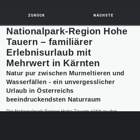
ZURÜCK
NÄCHSTE
Nationalpark-Region
Hohe
Tauern – familiärer
Erlebnisurlaub mit
Mehrwert in Kärnten
Natur pur zwischen Murmeltieren und
Wasserfällen -
ein unvergesslicher
Urlaub
in Österreichs
beeindruckendsten Naturraum
Die Nationalpark-Region Hohe Tauern zählt zu den
größten Naturspielplätzen im sonnigen Süden
Österreichs. Die Aussichten sind fantastisch, die
Gebirgsbäche kristallklar und die Tier- und Pflanzenwelt
vielfältig.