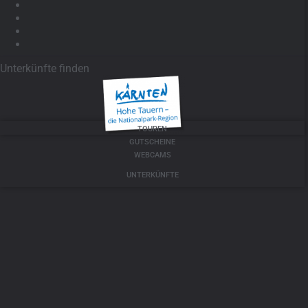
Unterkünfte finden
TOUREN
GUTSCHEINE
WEBCAMS
UNTERKÜNFTE